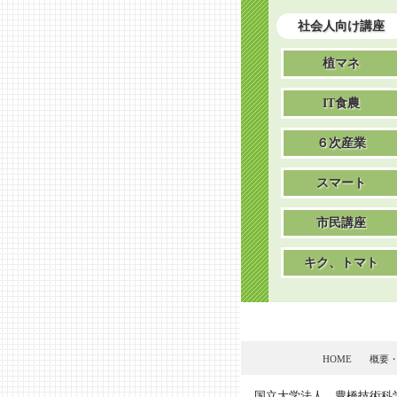
社会人向け講座
植マネ
IT食農
６次産業
スマート
市民講座
キク、トマト
HOME
概要
国立大学法人 豊橋技術科