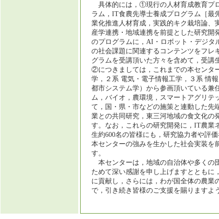
具体的には，①現行の人材育成教育プロ
ラム，IT食農先導士養成プログラム［最
業化推進人材育成，実践的キク栽培論、
産学連携・地域連携を前提とした研究開
のプログラムに，AI・ロボット・デジタ
の社会課題に関連するコンテンツをフレ
グラムを受講頂いた方々を含めて，受講
②につきましては，これまでの本センタ
学，２系 電気・電子情報工学，３系 情報
都市システム学）から参画頂いている兼
ム，バイオ，農環境，スマートアグリテッ
て，国・県・市などの施策と連動した先
業との共同研究，東三河地域の食文化の
す。なお，これらの研究開発に，IT農業
生約600名の皆様にも，研究協力者や評
本センターの強みを生かした社会実装を
す。
本センターは，地域の自治体や多くの団
ためて深い感謝を申し上げますとともに
に貢献し，さらには，わが国全体の農業
で，引き続き皆様のご支援を賜りますよ