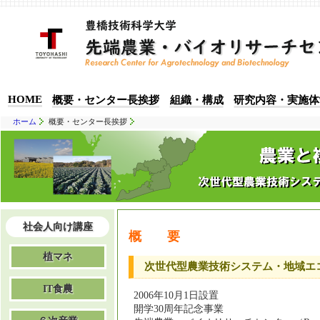
HOME
概要・センター長挨拶
組織・構成
研究内容・実施体
ホーム
概要・センター長挨拶
社会人向け講座
概 要
植マネ
次世代型農業技術システム・地域エ
IT食農
2006年10月1日設置
開学30周年記念事業