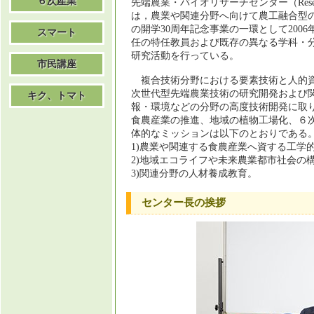
６次産業
先端農業・バイオリサーチセンター（Research Center
は，農業や関連分野へ向けて農工融合型
の開学30周年記念事業の一環として200
スマート
任の特任教員および既存の異なる学科・
研究活動を行っている。
市民講座
複合技術分野における要素技術と人的資
次世代型先端農業技術の研究開発および
キク、トマト
報・環境などの分野の高度技術開発に取り
食農産業の推進、地域の植物工場化、６
体的なミッションは以下のとおりである
1)農業や関連する食農産業へ資する工学
2)地域エコライフや未来農業都市社会の
3)関連分野の人材養成教育。
センター長の挨拶