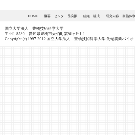
HOME
概要・センター長挨拶
組織・構成
研究内容・実施体
国立大学法人 豊橋技術科学大学
〒441-8580 愛知県豊橋市天伯町雲雀ヶ丘1-1
Copyright (c) 1997-
2012
国立大学法人 豊橋技術科学大学 先端農業バイオリサーチセンタ