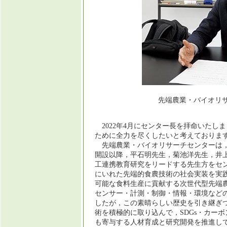
先端農業・バイオリ
2022年4月にセンター長を拝命いたし
ために全力を尽くしたいと考えておりま
先端農業・バイオリサーチセンターは，2
開設以降，平石明先生，菊池洋先生，井
工連携教育研究をリードする先生方をセ
にいれた先端的食農技術の社会実装を実
可能な食料生産に貢献する次世代型先端
センサー・計測・制御・情報・環境など
したが，この素晴らしい歴史を引き継ぎつ
術を積極的に取り込んで，SDGs・カー
も寄与する人材育成と研究開発を推進し